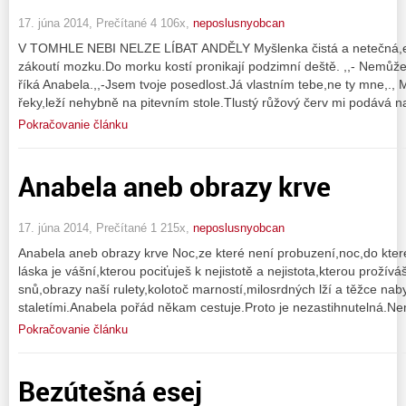
17. júna 2014, Prečítané 4 106x,
neposlusnyobcan
V TOMHLE NEBI NELZE LÍBAT ANDĚLY Myšlenka čistá a netečná,e
zákoutí mozku.Do morku kostí pronikají podzimní deště. ,,- Nemůžeš
říká Anabela.,,-Jsem tvoje posedlost.Já vlastním tebe,ne ty mne,.,
řeky,leží nehybně na pitevním stole.Tlustý růžový červ mi podává 
Pokračovanie článku
Anabela aneb obrazy krve
17. júna 2014, Prečítané 1 215x,
neposlusnyobcan
Anabela aneb obrazy krve Noc,ze které není probuzení,noc,do kter
láska je vášní,kterou pociťuješ k nejistotě a nejistota,kterou prožív
snů,obrazy naší rulety,kolotoč marností,milosrdných lží a těžce nab
staletími.Anabela pořád někam cestuje.Proto je nezastihnutelná.N
Pokračovanie článku
Bezútešná esej