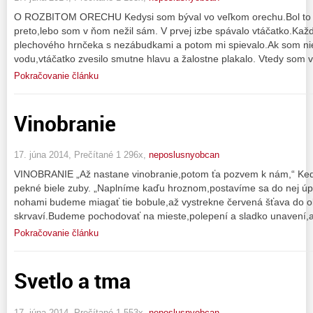
O ROZBITOM ORECHU Kedysi som býval vo veľkom orechu.Bol to 
preto,lebo som v ňom nežil sám. V prvej izbe spávalo vtáčatko.Kaž
plechového hrnčeka s nezábudkami a potom mi spievalo.Ak som ni
vodu,vtáčatko zvesilo smutne hlavu a žalostne plakalo. Vtedy som vs
Pokračovanie článku
Vinobranie
17. júna 2014, Prečítané 1 296x,
neposlusnyobcan
VINOBRANIE „Až nastane vinobranie,potom ťa pozvem k nám,“ Keď m
pekné biele zuby. „Naplníme kaďu hroznom,postavíme sa do nej úp
nohami budeme miagať tie bobule,až vystrekne červená šťava do o
skrvaví.Budeme pochodovať na mieste,polepení a sladko unavení,al
Pokračovanie článku
Svetlo a tma
17. júna 2014, Prečítané 1 553x,
neposlusnyobcan