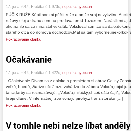
17. júna 2014, Prečítané 1 973x,
neposlusnyobcan
PÚČIK RUŽE Kúpil som si púčik ruže a on,že vraj nevykvitne.Ancikri
ružový olej a draho som ho predával pred Tuzexom. Narástli mi aj d
ako,náhle sa zo mňa stal vekslák. Veksloval som,čo sa dalo,dokonc
starého otca do domova dôchodcov.Mal sa tam výborne,niekoľkokrá
Pokračovanie článku
Očakávanie
17. júna 2014, Prečítané 1 422x,
neposlusnyobcan
. Očakávanie Dívam sa z obloka a premietam si obraz Galiny.Zaostr
veľké, hnedé, žiarivé oči.Zrazu vchádza do záberu Voloďa,objal ju,uv
tanci,farby sa rozmazávajú. ,,Voloďa,milučký,chceš ešte čaj?,, Vol
hreje dlane. V internátnej izbe voňajú pirohy,z tranzistoráku […]
Pokračovanie článku
V tomhle nebi nelze líbat anděly