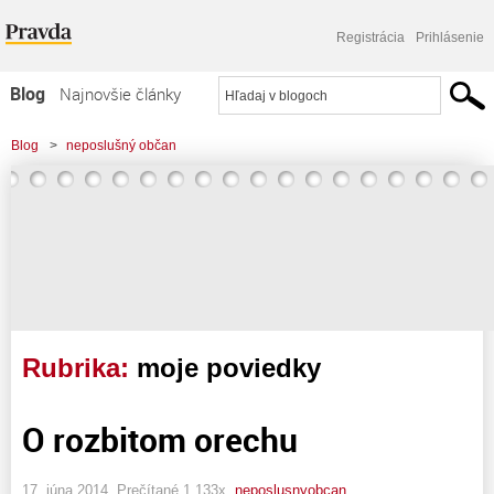
Registrácia
Prihlásenie
Blog
Najnovšie články
Najčítanejšie články
Blog
>
neposlušný občan
Najkomentovanejšie články
Zoznam blogov
Komerčné blogy
Rubrika:
moje poviedky
O rozbitom orechu
17. júna 2014, Prečítané 1 133x,
neposlusnyobcan