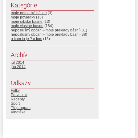
Kategórie
moje nemecké básne
(3)
moje poviedky
(15)
moje srbské básne
(13)
moje vlastné básne
(164)
neposlušný občan – moje preklady básní
(81)
neposlušný občan – moje preklady básní
(38)
o čom to je ? o tom
(13)
Archív
júl 2014
jún 2014
Odkazy
Fotky
Pravda.sk
Recepty
Šport
TV program
Vinotéka