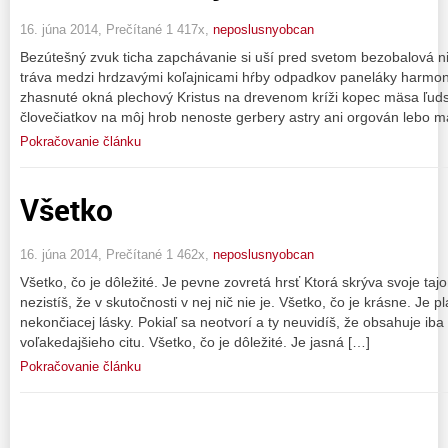
16. júna 2014, Prečítané 1 417x,
neposlusnyobcan
Bezútešný zvuk ticha zapchávanie si uší pred svetom bezobalová ni
tráva medzi hrdzavými koľajnicami hŕby odpadkov paneláky harmoni
zhasnuté okná plechový Kristus na drevenom kríži kopec mäsa ľudsk
človečiatkov na môj hrob nenoste gerbery astry ani orgován lebo m
Pokračovanie článku
Všetko
16. júna 2014, Prečítané 1 462x,
neposlusnyobcan
Všetko, čo je dôležité. Je pevne zovretá hrsť Ktorá skrýva svoje tajo
nezistíš, že v skutočnosti v nej nič nie je. Všetko, čo je krásne. Je 
nekončiacej lásky. Pokiaľ sa neotvorí a ty neuvidíš, že obsahuje ib
voľakedajšieho citu. Všetko, čo je dôležité. Je jasná […]
Pokračovanie článku