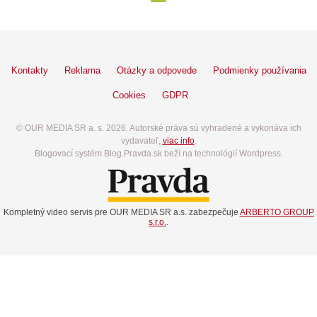
Kontakty
Reklama
Otázky a odpovede
Podmienky používania
Cookies
GDPR
© OUR MEDIA SR a. s. 2026. Autorské práva sú vyhradené a vykonáva ich
vydavateľ,
viac info
.
Blogovací systém Blog.Pravda.sk beží na technológií Wordpress.
Kompletný video servis pre OUR MEDIA SR a.s. zabezpečuje
ARBERTO GROUP
s.r.o.
.