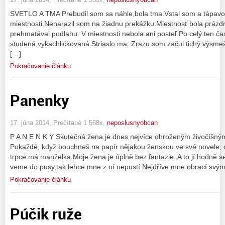
SVETLO A TMA Prebudil som sa náhle,bola tma.Vstal som a tápavo
miestnosti.Nenarazil som na žiadnu prekážku.Miestnosť bola prázd
prehmatával podlahu. V miestnosti nebola ani posteľ.Po celý ten č
studená,vykachličkovaná.Striaslo ma. Zrazu som začul tichý výsmeš
[…]
Pokračovanie článku
Panenky
17. júna 2014, Prečítané 1 568x,
neposlusnyobcan
P A N E N K Y Skutečná žena je dnes nejvíce ohroženým živočíšný
Pokaždé, když bouchneš na papír nějakou ženskou ve své novele, ošo
trpce má manželka.Moje žena je úplně bez fantazie. A to jí hodně s
veme do pusy,tak lehce mne z ní nepustí.Nejdříve mne obrací svý
Pokračovanie článku
Púčik ruže