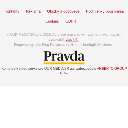
Kontakty
Reklama
Otázky a odpovede
Podmienky používania
Cookies
GDPR
© OUR MEDIA SR a. s. 2026. Autorské práva sú vyhradené a vykonáva ich
vydavateľ,
viac info
.
Blogovací systém Blog.Pravda.sk beží na technológií Wordpress.
Kompletný video servis pre OUR MEDIA SR a.s. zabezpečuje
ARBERTO GROUP
s.r.o.
.