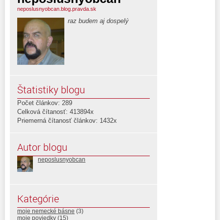
neposlusnyobcan.blog.pravda.sk
raz budem aj dospelý
Štatistiky blogu
Počet článkov: 289
Celková čítanosť: 413894x
Priemerná čítanosť článkov: 1432x
Autor blogu
neposlusnyobcan
Kategórie
moje nemecké básne
(3)
moje poviedky
(15)