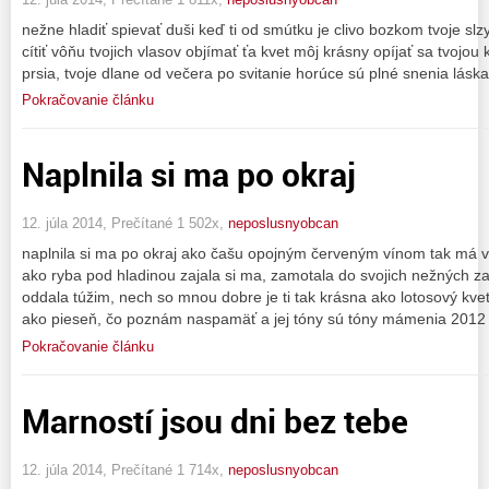
nežne hladiť spievať duši keď ti od smútku je clivo bozkom tvoje slzy
cítiť vôňu tvojich vlasov objímať ťa kvet môj krásny opíjať sa tvojou 
prsia, tvoje dlane od večera po svitanie horúce sú plné snenia lás
Pokračovanie článku
Naplnila si ma po okraj
12. júla 2014, Prečítané 1 502x,
neposlusnyobcan
naplnila si ma po okraj ako čašu opojným červeným vínom tak má v
ako ryba pod hladinou zajala si ma, zamotala do svojich nežných za
oddala túžim, nech so mnou dobre je ti tak krásna ako lotosový kvet
ako pieseň, čo poznám naspamäť a jej tóny sú tóny mámenia 2012
Pokračovanie článku
Marností jsou dni bez tebe
12. júla 2014, Prečítané 1 714x,
neposlusnyobcan