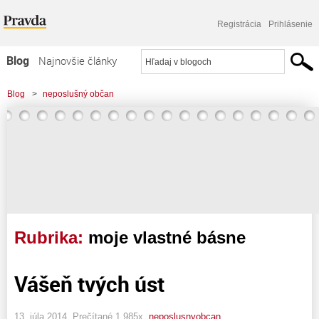
Registrácia
Prihlásenie
Blog
Najnovšie články
Najčítanejšie články
Blog
>
neposlušný občan
Najkomentovanejšie články
Zoznam blogov
Komerčné blogy
Rubrika:
moje vlastné básne
Vášeň tvých úst
13. júla 2014, Prečítané 1 985x,
neposlusnyobcan