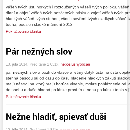
vášeň tvých úst, horkých i roztoužených vášeň tvých polibku, váše
dlaní a objetí vášeň tvých nesčetných stisku a zajetí vášeň tvých 
hladkých vášeň tvých stehen, všech sevření tvých sladkých vášeň tvý
touha, poesie i sladké mámení 2012
Pokračovanie článku
Pár nežných slov
13. júla 2014, Prečítané 1 631x,
neposlusnyobcan
pár nežných slov a bozk do vlasov a letmý dotyk ústa na ústa objatie
stehná pascou sú od času do času hladenie hladkých zákutí sladký
majú nástroj na ktorý hrajú horúce vlnenie, mokré pobláznenie od j
do snehu a duša hladná po láske prosí ťa o nehu po kúsku tepla v 
Pokračovanie článku
Nežne hladiť, spievať duši
12. júla 2014, Prečítané 1 811x,
neposlusnyobcan