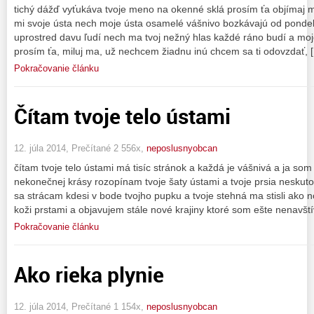
tichý dážď vyťukáva tvoje meno na okenné sklá prosím ťa objímaj ma
mi svoje ústa nech moje ústa osamelé vášnivo bozkávajú od pondelk
uprostred davu ľudí nech ma tvoj nežný hlas každé ráno budí a moje
prosím ťa, miluj ma, už nechcem žiadnu inú chcem sa ti odovzdať, 
Pokračovanie článku
Čítam tvoje telo ústami
12. júla 2014, Prečítané 2 556x,
neposlusnyobcan
čítam tvoje telo ústami má tisíc stránok a každá je vášnivá a ja som v
nekonečnej krásy rozopínam tvoje šaty ústami a tvoje prsia neskuto
sa strácam kdesi v bode tvojho pupku a tvoje stehná ma stisli ako n
koži prstami a objavujem stále nové krajiny ktoré som ešte nenavští
Pokračovanie článku
Ako rieka plynie
12. júla 2014, Prečítané 1 154x,
neposlusnyobcan