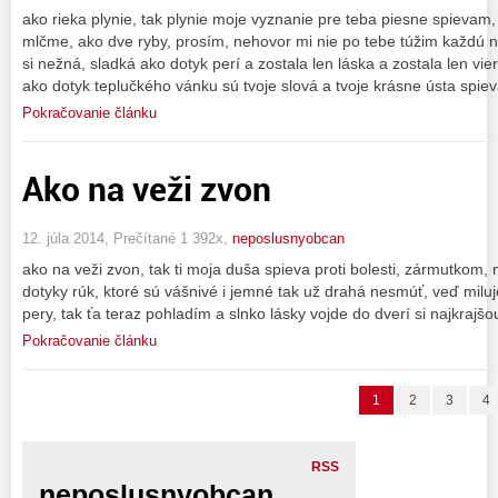
ako rieka plynie, tak plynie moje vyznanie pre teba piesne spievam,
mlčme, ako dve ryby, prosím, nehovor mi nie po tebe túžim každú n
si nežná, sladká ako dotyk perí a zostala len láska a zostala len vier
ako dotyk teplučkého vánku sú tvoje slová a tvoje krásne ústa spiev
Pokračovanie článku
Ako na veži zvon
12. júla 2014, Prečítané 1 392x,
neposlusnyobcan
ako na veži zvon, tak ti moja duša spieva proti bolesti, zármutkom,
dotyky rúk, ktoré sú vášnivé i jemné tak už drahá nesmúť, veď milu
pery, tak ťa teraz pohladím a slnko lásky vojde do dverí si najkraj
Pokračovanie článku
1
2
3
4
RSS
neposlusnyobcan