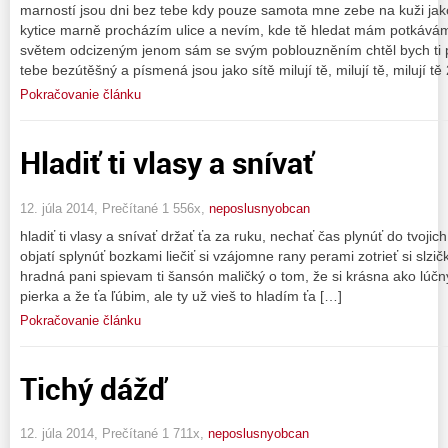
marností jsou dni bez tebe kdy pouze samota mne zebe na kuži jak
kytice marně procházím ulice a nevím, kde tě hledat mám potkávám
světem odcizeným jenom sám se svým poblouzněním chtěl bych ti po
tebe bezútěšný a písmená jsou jako sítě milují tě, milují tě, milují tě
Pokračovanie článku
Hladiť ti vlasy a snívať
12. júla 2014, Prečítané 1 556x,
neposlusnyobcan
hladiť ti vlasy a snívať držať ťa za ruku, nechať čas plynúť do tvojic
objatí splynúť bozkami liečiť si vzájomne rany perami zotrieť si slzič
hradná pani spievam ti šansón maličký o tom, že si krásna ako lúčn
pierka a že ťa ľúbim, ale ty už vieš to hladím ťa […]
Pokračovanie článku
Tichý dážď
12. júla 2014, Prečítané 1 711x,
neposlusnyobcan