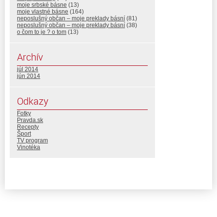
moje srbské básne
(13)
moje vlastné básne
(164)
neposlušný občan – moje preklady básní
(81)
neposlušný občan – moje preklady básní
(38)
o čom to je ? o tom
(13)
Archív
júl 2014
jún 2014
Odkazy
Fotky
Pravda.sk
Recepty
Šport
TV program
Vinotéka