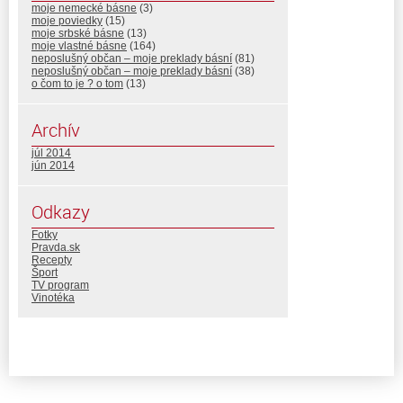
moje nemecké básne
(3)
moje poviedky
(15)
moje srbské básne
(13)
moje vlastné básne
(164)
neposlušný občan – moje preklady básní
(81)
neposlušný občan – moje preklady básní
(38)
o čom to je ? o tom
(13)
Archív
júl 2014
jún 2014
Odkazy
Fotky
Pravda.sk
Recepty
Šport
TV program
Vinotéka