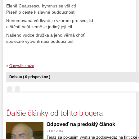
Eleně Ceausescu hymnus se vší ctí
Píseň o cestě k slavné budoucnosti
Renomovaná vědkyně je vzorem pro svuj lid
a štěstí naší země je jediný její cíl
Našeho vudce družka a jeho věrná choť
společně vytvořili naší budoucnost
«
O mystike ruže
Debata ( 0 príspevkov )
Ďalšie články od tohto blogera
Odpoveď na predošlý článok
21.07.2014
Teraz sa pokúsim výstižne zodpovedať na kritické