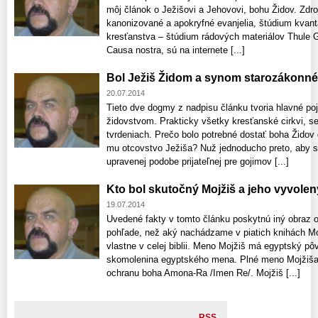
môj článok o Ježišovi a Jehovovi, bohu Židov. Zdroj
kanonizované a apokryfné evanjelia, štúdium kvanta 
kresťanstva – štúdium rádových materiálov Thule G
Causa nostra, sú na internete [...]
Bol Ježiš Židom a synom starozákonn
20.07.2014
Tieto dve dogmy z nadpisu článku tvoria hlavné po
židovstvom. Prakticky všetky kresťanské cirkvi, se
tvrdeniach. Prečo bolo potrebné dostať boha Židov 
mu otcovstvo Ježiša? Nuž jednoducho preto, aby sa 
upravenej podobe prijateľnej pre gojimov [...]
Kto bol skutočný Mojžiš a jeho vyvolen
19.07.2014
Uvedené fakty v tomto článku poskytnú iný obraz 
pohľade, než aký nachádzame v piatich knihách M
vlastne v celej biblii. Meno Mojžiš má egyptský pô
skomolenina egyptského mena. Plné meno Mojžiša
ochranu boha Amona-Ra /Imen Re/. Mojžiš [...]
RSS