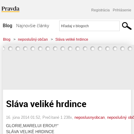
Registrácia
Prihlásenie
Blog
Najnovšie články
Najčítanejšie články
Blog
>
neposlušný občan
>
Sláva veliké hrdince
Najkomentovanejšie články
Zoznam blogov
Komerčné blogy
Sláva veliké hrdince
16. júna 2014 01:52
, Prečítané 1 238x,
neposlusnyobcan
,
neposlušný obč
GLORIE,MARELUI EROU!!“
SLÁVA VELIKÉ HRDINCE