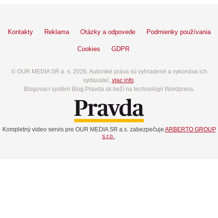
Kontakty
Reklama
Otázky a odpovede
Podmienky používania
Cookies
GDPR
© OUR MEDIA SR a. s. 2026. Autorské práva sú vyhradené a vykonáva ich
vydavateľ,
viac info
.
Blogovací systém Blog.Pravda.sk beží na technológií Wordpress.
Kompletný video servis pre OUR MEDIA SR a.s. zabezpečuje
ARBERTO GROUP
s.r.o.
.