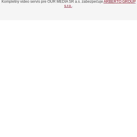
Kompletný video servis pre OUR MEDIA SR a.s. zabezpečuje
ARBERTO GROUP
s.r.o.
.