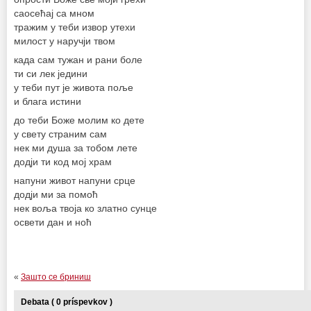
саосећај са мном
тражим у теби извор утехи
милост у наручји твом
када сам тужан и рани боле
ти си лек једини
у теби пут је живота поље
и блага истини
до теби Боже молим ко дете
у свету страним сам
нек ми душа за тобом лете
додји ти код мој храм
напуни живот напуни срце
додји ми за помоћ
нек воља твоја ко златно сунце
освети дан и ноћ
«
Зашто се бриниш
Debata ( 0 príspevkov )