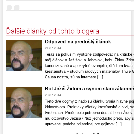
Ďalšie články od tohto blogera
Odpoveď na predošlý článok
21.07.2014
Teraz sa pokúsim výstižne zodpovedať na kritické
môj článok o Ježišovi a Jehovovi, bohu Židov. Zdroj
kanonizované a apokryfné evanjelia, štúdium kvanta 
kresťanstva – štúdium rádových materiálov Thule G
Causa nostra, sú na internete [...]
Bol Ježiš Židom a synom starozákonn
20.07.2014
Tieto dve dogmy z nadpisu článku tvoria hlavné po
židovstvom. Prakticky všetky kresťanské cirkvi, se
tvrdeniach. Prečo bolo potrebné dostať boha Židov 
mu otcovstvo Ježiša? Nuž jednoducho preto, aby sa 
upravenej podobe prijateľnej pre gojimov [...]