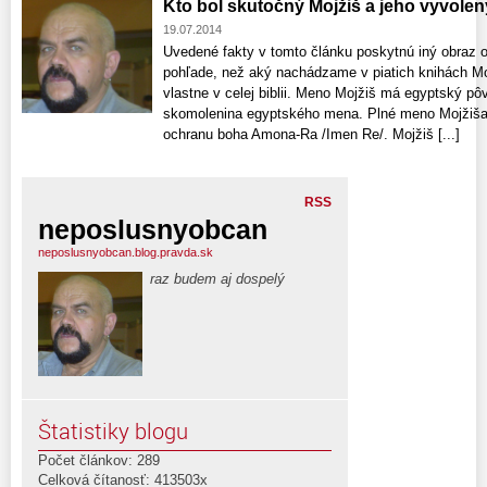
Kto bol skutočný Mojžiš a jeho vyvolen
19.07.2014
Uvedené fakty v tomto článku poskytnú iný obraz 
pohľade, než aký nachádzame v piatich knihách M
vlastne v celej biblii. Meno Mojžiš má egyptský pô
skomolenina egyptského mena. Plné meno Mojžiša
ochranu boha Amona-Ra /Imen Re/. Mojžiš [...]
RSS
neposlusnyobcan
neposlusnyobcan.blog.pravda.sk
raz budem aj dospelý
Štatistiky blogu
Počet článkov: 289
Celková čítanosť: 413503x