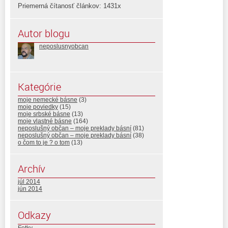
Priemerná čítanosť článkov: 1431x
Autor blogu
neposlusnyobcan
Kategórie
moje nemecké básne
(3)
moje poviedky
(15)
moje srbské básne
(13)
moje vlastné básne
(164)
neposlušný občan – moje preklady básní
(81)
neposlušný občan – moje preklady básní
(38)
o čom to je ? o tom
(13)
Archív
júl 2014
jún 2014
Odkazy